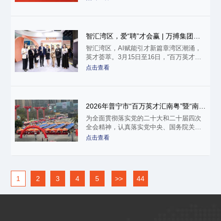
特新”企业认定
搏集团官网万搏集团官网首页-万搏(中国)
集团子公司－欢六科技（广州）有限公
司，凭借在人力资源领域的持续深耕和技
术创新优势，荣获“专精特新中小企业”认
智汇湾区，爱“聘”才会赢 | 万搏集团官
定！“专精特新”是中小企业高质量发展
网万搏集团官网万搏集团官网万搏集团
智汇湾区，AI赋能引才新篇章湾区潮涌，
英才荟萃。3月15日至16日，“百万英才汇
官网首页-万搏(中国) 集团实力亮相“百
南粤”2026年春季大型综合招聘会在广州琶
点击查看
万英才汇南
洲广交会展馆D区隆重举办。万搏集团官网
万搏集团官网万搏集团官网万搏集团官网
首页-万搏(中国) 集团作为华南地区人力资
源服务领军企业，以“AI+人力资源”创新模
2026年普宁市“百万英才汇南粤”暨“南粤
式惊艳亮相，携超百个高薪
春暖”现场招聘会顺
为全面贯彻落实党的二十大和二十届四次
全会精神，认真落实党中央、国务院关于
稳就业、稳企业、稳市场、稳预期的决策
点击查看
部署，切实做好2026年春节前后农民工有
序流动、保障企业生产用工等有关工作，
实现更高质量和更充分就业，由普宁市人
力资源和社会保障局主
1
2
3
4
5
>>
44