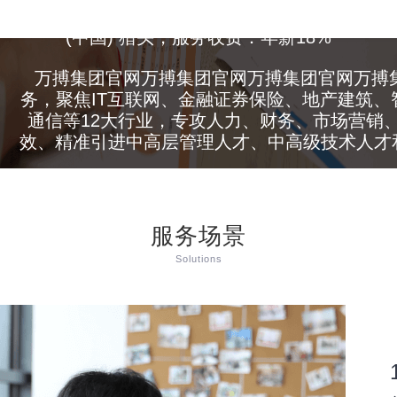
团官网万搏集团官网万搏集团官网首页-万搏
(中国) 猎头，服务收费：年薪18%
万搏集团官网万搏集团官网万搏集团官网万搏集
务，聚焦IT互联网、金融证券保险、地产建筑
通信等12大行业，专攻人力、财务、市场营销
效、精准引进中高层管理人才、中高级技术人才
服务场景
Solutions