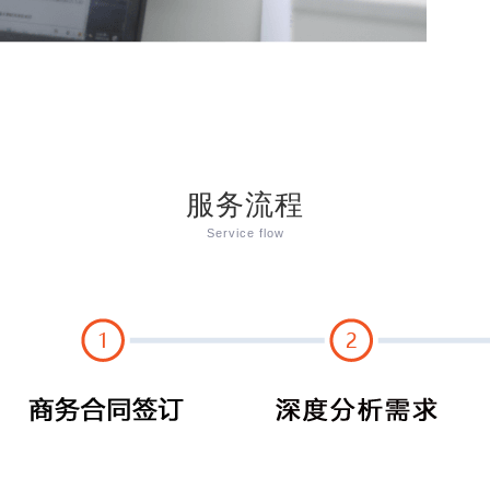
服务流程
Service flow