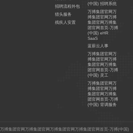
(中国) 招聘系统
招聘流程外包
万搏集团官网万
猎头服务
搏集团官网万搏
残疾人安置
集团官网万搏集
团官网首页-万搏
(中国) eHR
SaaS
蓝薪云人事
万搏集团官网万
搏集团官网万搏
集团官网万搏集
团官网首页-万搏
(中国) 灵工
万搏集团官网万
搏集团官网万搏
集团官网万搏集
团官网首页-万搏
(中国) 背调服务
万搏集团官网万搏集团官网万搏集团官网万搏集团官网首页-万搏(中国)