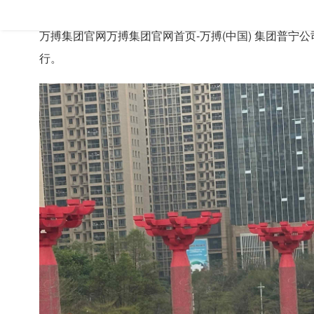
普宁市退役军人事务局、共青团普宁市委员会、普宁市
万搏集团官网万搏集团官网首页-万搏(中国) 集团普宁公司
行。