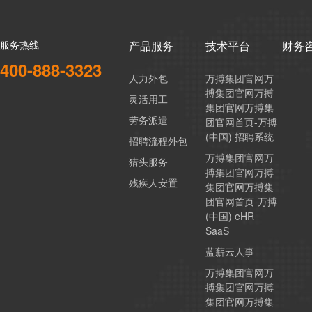
服务热线
产品服务
技术平台
财务
400-888-3323
人力外包
万搏集团官网万
搏集团官网万搏
灵活用工
集团官网万搏集
劳务派遣
团官网首页-万搏
(中国) 招聘系统
招聘流程外包
万搏集团官网万
猎头服务
搏集团官网万搏
残疾人安置
集团官网万搏集
团官网首页-万搏
(中国) eHR
SaaS
蓝薪云人事
万搏集团官网万
搏集团官网万搏
集团官网万搏集