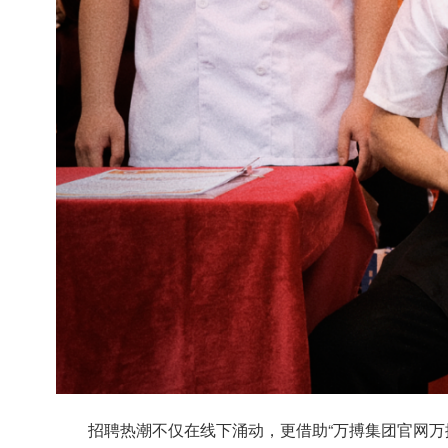
招聘热潮不仅在线下涌动，更借助“万搏集团官网万搏