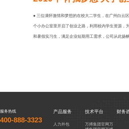
● 三位满怀激情和梦想的在校大二学生，在广州白云
个小办公室里开启了创业之路，利用校内学生资源，
和暑假实习生，满足企业短期用工需求，公司从此扬
服务热线
产品服务
技术平台
财务
400-888-3323
人力外包
万搏集团官网万