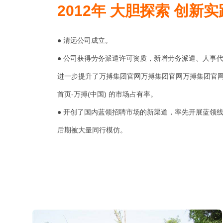
2012年 大胆探索 创新实
● 清远公司成立。
● 公司获得劳务派遣许可资质，新增劳务派遣、人事
进一步提升了万搏集团官网万搏集团官网万搏集团官
首页-万搏(中国) 的市场占有率。
● 开创了国内蓝领招聘市场的新渠道，率先开展蓝领
后期被大量同行模仿。