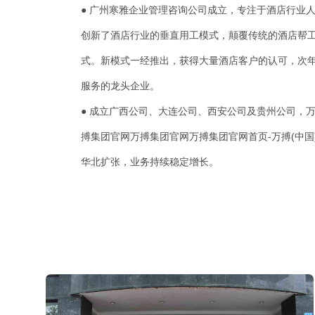
● 广州寒雅企业管理咨询公司成立，专注于酒店行业
创新了酒店行业的垂直用工模式，颠覆传统的酒店帮
式。新模式一经推出，获得大量酒店客户的认可，次
服务的龙头企业。
● 成立广西公司、大连公司、西安公司及贵州公司，
搏集团官网万搏集团官网万搏集团官网首页-万搏(中国
华北扩张，业务持续稳定增长。