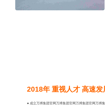
2018年 重视人才 高速发
● 成立万搏集团官网万搏集团官网万搏集团官网万搏集