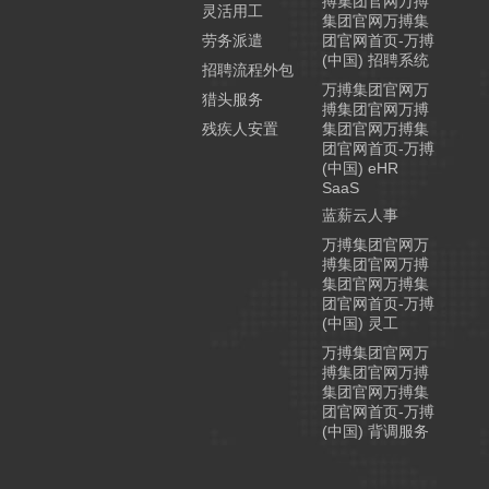
搏集团官网万搏
灵活用工
集团官网万搏集
劳务派遣
团官网首页-万搏
(中国) 招聘系统
招聘流程外包
万搏集团官网万
猎头服务
搏集团官网万搏
残疾人安置
集团官网万搏集
团官网首页-万搏
(中国) eHR
SaaS
蓝薪云人事
万搏集团官网万
搏集团官网万搏
集团官网万搏集
团官网首页-万搏
(中国) 灵工
万搏集团官网万
搏集团官网万搏
集团官网万搏集
团官网首页-万搏
(中国) 背调服务