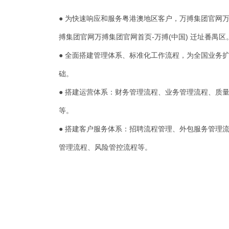
● 为快速响应和服务粤港澳地区客户，万搏集团官网
搏集团官网万搏集团官网首页-万搏(中国) 迁址番禺区
● 全面搭建管理体系、标准化工作流程，为全国业务
础。
● 搭建运营体系：财务管理流程、业务管理流程、质
等。
● 搭建客户服务体系：招聘流程管理、外包服务管理
管理流程、风险管控流程等。