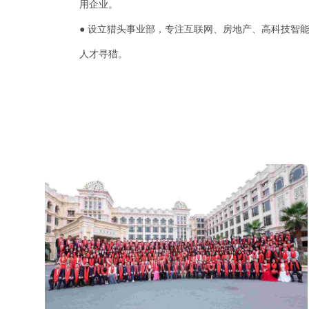
用企业。
● 设立猎头事业部，专注互联网、房地产、高科技智
人才寻猎。