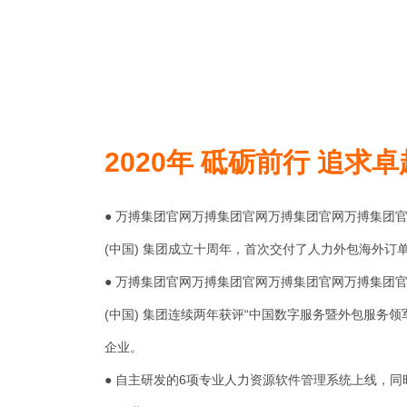
2020年 砥砺前行 追求卓
● 万搏集团官网万搏集团官网万搏集团官网万搏集团官
(中国) 集团成立十周年，首次交付了人力外包海外订
● 万搏集团官网万搏集团官网万搏集团官网万搏集团官
(中国) 集团连续两年获评“中国数字服务暨外包服务领
企业。
● 自主研发的6项专业人力资源软件管理系统上线，同