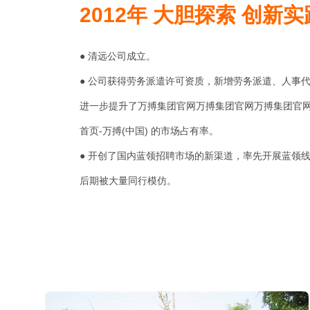
2012年 大胆探索 创新实
● 清远公司成立。
● 公司获得劳务派遣许可资质，新增劳务派遣、人事
进一步提升了万搏集团官网万搏集团官网万搏集团官
首页-万搏(中国) 的市场占有率。
● 开创了国内蓝领招聘市场的新渠道，率先开展蓝领
后期被大量同行模仿。