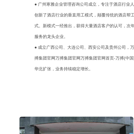
● 广州寒雅企业管理咨询公司成立，专注于酒店行业
创新了酒店行业的垂直用工模式，颠覆传统的酒店帮
式。新模式一经推出，获得大量酒店客户的认可，次
服务的龙头企业。
● 成立广西公司、大连公司、西安公司及贵州公司，
搏集团官网万搏集团官网万搏集团官网首页-万搏(中国
华北扩张，业务持续稳定增长。