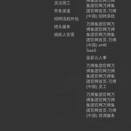
搏集团官网万搏
灵活用工
集团官网万搏集
劳务派遣
团官网首页-万搏
(中国) 招聘系统
招聘流程外包
万搏集团官网万
猎头服务
搏集团官网万搏
残疾人安置
集团官网万搏集
团官网首页-万搏
(中国) eHR
SaaS
蓝薪云人事
万搏集团官网万
搏集团官网万搏
集团官网万搏集
团官网首页-万搏
(中国) 灵工
万搏集团官网万
搏集团官网万搏
集团官网万搏集
团官网首页-万搏
(中国) 背调服务