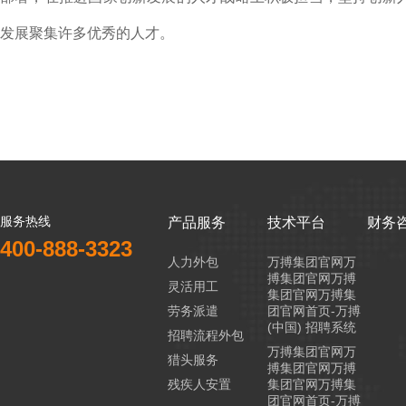
发展聚集许多优秀的人才。
服务热线
产品服务
技术平台
财务
400-888-3323
人力外包
万搏集团官网万
搏集团官网万搏
灵活用工
集团官网万搏集
劳务派遣
团官网首页-万搏
(中国) 招聘系统
招聘流程外包
万搏集团官网万
猎头服务
搏集团官网万搏
残疾人安置
集团官网万搏集
团官网首页-万搏