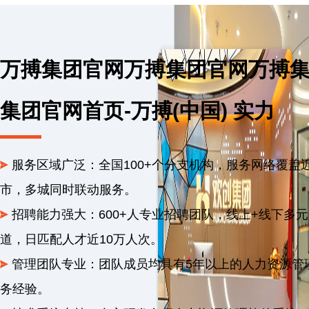
万搏集团官网万搏集团官网万搏
集团官网首页-万搏(中国) 实力
服务区域广泛：全国100+个分支机构，服务网络覆盖近
市，多城同时联动服务。
招聘能力强大：600+人专业招聘团队，线上+线下多
道，日匹配人才近10万人次。
管理团队专业：团队成员均具有5年以上的人力资源管
务经验。