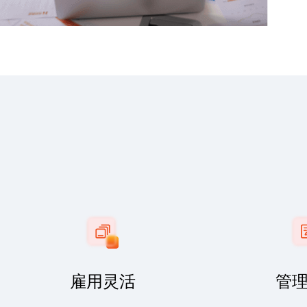
雇用灵活
管