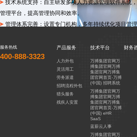
技术系统支持：自主研发多项人力资源管理软件系统
管理平台，提高管理协同和效率。
管理体系完善：设置专门机构，多年持续优化项目管
程，多维度管控风险和信息安全。
服务热线
产品服务
技术平台
财务
400-888-3323
人力外包
万搏集团官网万
搏集团官网万搏
灵活用工
集团官网万搏集
劳务派遣
团官网首页-万搏
(中国) 招聘系统
招聘流程外包
万搏集团官网万
猎头服务
搏集团官网万搏
残疾人安置
集团官网万搏集
团官网首页-万搏
(中国) eHR
SaaS
蓝薪云人事
万搏集团官网万