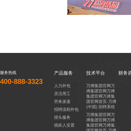
服务热线
产品服务
技术平台
财务
400-888-3323
人力外包
万搏集团官网万
搏集团官网万搏
灵活用工
集团官网万搏集
劳务派遣
团官网首页-万搏
(中国) 招聘系统
招聘流程外包
万搏集团官网万
猎头服务
搏集团官网万搏
残疾人安置
集团官网万搏集
团官网首页-万搏