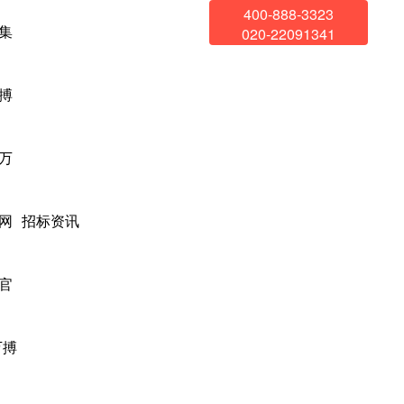
400-888-3323
集
020-22091341
搏
万
集团官网万搏集团官网首
网
招标资讯
型招聘会
官
万搏