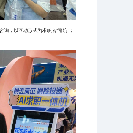
咨询，以互动形式为求职者“避坑”；