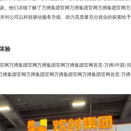
交谈。他们详细了解了万搏集团官网万搏集团官网万搏集团官网万搏集
并对公司以科技驱动服务升级、助力高质量充分就业的探索给予
体验
团官网万搏集团官网万搏集团官网万搏集团官网首页-万搏(中国)
，万搏集团官网万搏集团官网万搏集团官网万搏集团官网首页-万搏(