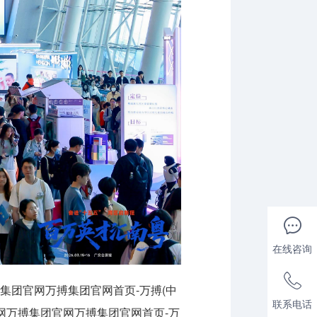
在线咨询
团官网万搏集团官网首页-万搏(中
联系电话
网万搏集团官网万搏集团官网首页-万