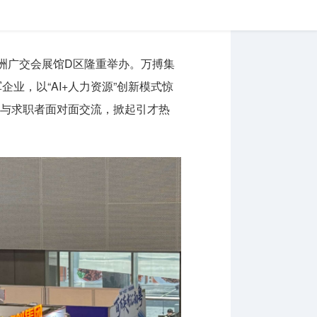
琶洲广交会展馆D区隆重举办。万搏集
业，以“AI+人力资源”创新模式惊
与求职者面对面交流，掀起引才热