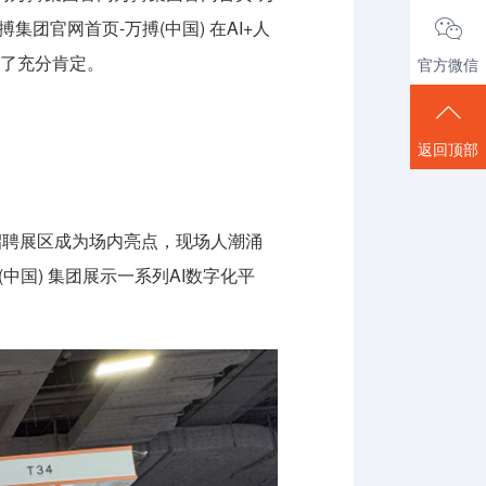
团官网首页-万搏(中国) 在AI+人
了充分肯定。
官方微信
返回顶部
 招聘展区成为场内亮点，现场人潮涌
中国) 集团展示一系列AI数字化平