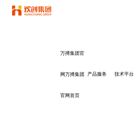
万搏集团官网万搏集团官网首页
万搏集团官
智汇湾区，爱“聘”才
产品服务
技术平台
网万搏集团
页-万搏(中国) 集团
官网首页
时间：2026-03-17
浏览： 2286