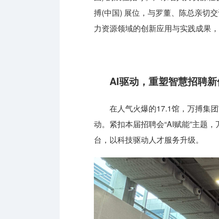
搏(中国) 展位，与罗董、陈总亲切
力资源领域的创新应用与实践成果，
AI驱动，重塑智慧招聘新
在人气火爆的17.1馆，万搏集
动。紧扣本届招聘会“AI赋能”主题
台，以科技驱动人才服务升级。