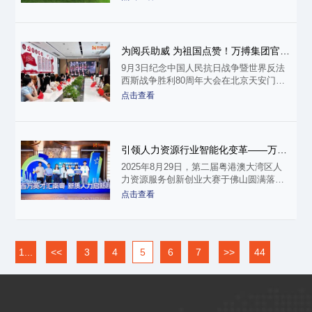
首页-万搏(中国) 大学迎来了七周年庆典。
万搏集团官网万搏集团官网万搏集团官网
万搏集团官网首页-万搏(中国) 集团董事
长、万搏集团官网万搏集团官网万搏集团
为阅兵助威 为祖国点赞！万搏集团官网
官网万搏集团官网首页-万搏(中国) 大学校
万搏集团官网万搏集团官网万搏集团官
9月3日纪念中国人民抗日战争暨世界反法
长罗宁弟先生亲临现场，与众多“特殊师
西斯战争胜利80周年大会在北京天安门广
者”共聚一堂，致敬这群业务专家与知识传
网首页-万搏(中国) 集团组织收看九三盛
场隆重举行万搏集团官网万搏集团官网万
承者——万搏集团官网万搏集团官网万搏
点击查看
大阅兵仪式
搏集团官网万搏集团官网首页-万搏(中国)
集团官网万搏集团官网首页-万搏(中国) 大
集团总部组织全体员工共同收看直播，一
学的讲师们。万搏集团官网万搏集团官网
起见证这一庄严时刻！14年浴血奋战，14
万搏集团官网万搏集团官网首页-万搏(中
年艰苦卓绝，四万万人不屈抗争，这场胜
国) 大学执行校长陈淼女
引领人力资源行业智能化变革——万搏
利来之不易！80载风雨峥嵘，80载山河
集团官网万搏集团官网万搏集团官网万
2025年8月29日，第二届粤港澳大湾区人
力资源服务创新创业大赛于佛山圆满落
搏集团官网首页-万搏(中国) 集团“AI超
幕。本届大赛由广东省人力资源和社会保
点击查看
级坐席”项目斩
障厅与佛山市人民政府联合主办，超1000
名行业精英齐聚探讨人力资源服务的未来
图景。万搏集团官网万搏集团官网万搏集
团官网万搏集团官网首页-万搏(中国) 集团
1...
<<
3
4
5
6
7
>>
44
受邀出席，从技术突破、商业模式到社会
价