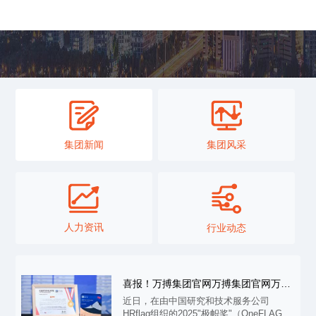
集团新闻
集团风采
人力资讯
行业动态
喜报！万搏集团官网万搏集团官网万搏
集团官网万搏集团官网首页-万搏(中国)
近日，在由中国研究和技术服务公司
HRflag组织的2025"极帜奖"（OneFLAG®