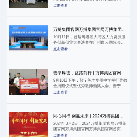
万搏(中国) 集团季度共创会圆满收官
页-万搏(中国) 集团召开以“欢庆十五载 携
点击查看
手创未来”为主题的2025年第一季度战略会
议
万搏集团官网万搏集团官网万搏集团官
网万搏集团官网首页-万搏(中国) 集团亮
10月11日，首届粤港澳大湾区人力资源服
务创新创业大赛决赛在广州白云国际会议
相首届粤港澳大湾区人力资源服务创新
中心盛大举行，大会由广东省人力资源和
点击查看
创业大赛
社会保障厅、广州市人民政府主办。此次
盛会汇聚了来自粤港澳大湾区及多个地区
的人力资源服务机构、知名企业、专家学
者，凝聚行业智慧与创
善举厚德，益路前行 | 万搏集团官网万
搏集团官网万搏集团官网万搏集团官网
9月18日下午，普宁英才华侨中学举行奖教
金捐赠仪式暨优秀教师颁奖大会。普宁市
首页-万搏(中国) 集团向普宁英才华侨中
教育局党组书记、局长温伟涛，万搏集团
点击查看
学捐赠奖教金
官网万搏集团官网万搏集团官网万搏集团
官网首页-万搏(中国) 集团董事长、广州青
年商会会长罗宁弟等嘉宾参加了活动。活
动中，罗宁弟董事长重返母校，代表万搏
同心同行 创赢未来 | 2024万搏集团官
集团官网万搏集团官网万搏集团官网万搏
网万搏集团官网万搏集团官网万搏集团
2024年3月2日，2024万搏集团官网万搏集
集团官网首页-万搏(中国) 集团慷慨捐赠了
团官网万搏集团官网万搏集团官网首页-万
60万元奖教金，以实际行动支
官网首页-万搏(中国) 集团年度盛典盛大
搏(中国) 集团年度盛典在番禺美丽豪酒店
点击查看