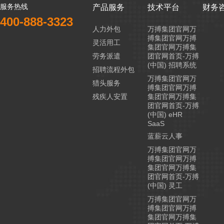
服务热线
产品服务
技术平台
财务
400-888-3323
人力外包
万搏集团官网万
搏集团官网万搏
灵活用工
集团官网万搏集
劳务派遣
团官网首页-万搏
(中国) 招聘系统
招聘流程外包
万搏集团官网万
猎头服务
搏集团官网万搏
残疾人安置
集团官网万搏集
团官网首页-万搏
(中国) eHR
SaaS
蓝薪云人事
万搏集团官网万
搏集团官网万搏
集团官网万搏集
团官网首页-万搏
(中国) 灵工
万搏集团官网万
搏集团官网万搏
集团官网万搏集