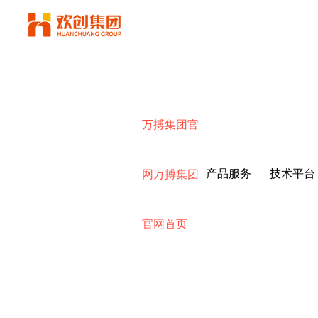
万搏集团官网万搏集团官网首页
万搏集团官
产品服务
技术平台
网万搏集团
新闻动态
News Dynamic
官网首页
全新人力资源咨询，权威政府政策，丰富智慧用工