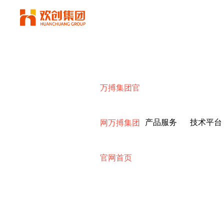
万搏集团官网万搏集团官网首页
万搏集团官
产品服务
技术平台
网万搏集团
新闻动态
News Dynamic
官网首页
全新人力资源咨询，权威政府政策，丰富智慧用工