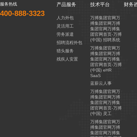
服务热线
产品服务
技术平台
财务
400-888-3323
人力外包
万搏集团官网万
搏集团官网万搏
灵活用工
集团官网万搏集
劳务派遣
团官网首页-万搏
(中国) 招聘系统
招聘流程外包
万搏集团官网万
猎头服务
搏集团官网万搏
残疾人安置
集团官网万搏集
团官网首页-万搏
(中国) eHR
SaaS
蓝薪云人事
万搏集团官网万
搏集团官网万搏
集团官网万搏集
团官网首页-万搏
(中国) 灵工
万搏集团官网万
搏集团官网万搏
集团官网万搏集