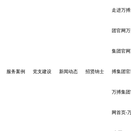
走进万搏
团官网万
集团官网
服务案例
党支建设
新闻动态
招贤纳士
搏集团官
万搏集团
网首页-
智慧用工方案