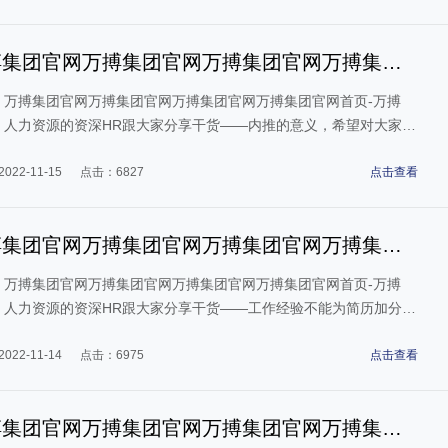
搏集团官网万搏集团官网万搏集团官网万搏集团
首页-万搏(中国) 人力资源HR说：内推的意义
，万搏集团官网万搏集团官网万搏集团官网万搏集团官网首页-万搏
国) 人力资源的资深HR跟大家分享干货——内推的意义，希望对大家有
。
022-11-15
点击：6827
点击查看
搏集团官网万搏集团官网万搏集团官网万搏集团
首页-万搏(中国) 人力资源HR说：工作经验不能
，万搏集团官网万搏集团官网万搏集团官网万搏集团官网首页-万搏
简历加分时怎么办
国) 人力资源的资深HR跟大家分享干货——工作经验不能为简历加分时
办，希望对大家有帮助。
022-11-14
点击：6975
点击查看
搏集团官网万搏集团官网万搏集团官网万搏集团