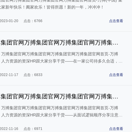
集团官网万搏集团官网万搏集团官网万搏集团官网首页-万搏(中国) 集
大家新年快乐！阖家欢乐！皆得所愿！新的一年，冲冲冲！
023-01-20
点击：6766
点击查看
搏集团官网万搏集团官网万搏集团官网万搏集团
首页-万搏(中国) 人力资源HR建议：在一家公司
，万搏集团官网万搏集团官网万搏集团官网万搏集团官网首页-万搏
多久合适
国) 人力资源的资深HR跟大家分享干货——在一家公司待多久合适，希
大家有帮助。
022-11-17
点击：6833
点击查看
搏集团官网万搏集团官网万搏集团官网万搏集团
首页-万搏(中国) 人力资源HR：从面试逻辑顺序
，万搏集团官网万搏集团官网万搏集团官网万搏集团官网首页-万搏
享注意事项
国) 人力资源的资深HR跟大家分享干货——从面试逻辑顺序分享注意事
希望对大家有帮助。
022-11-16
点击：6971
点击查看