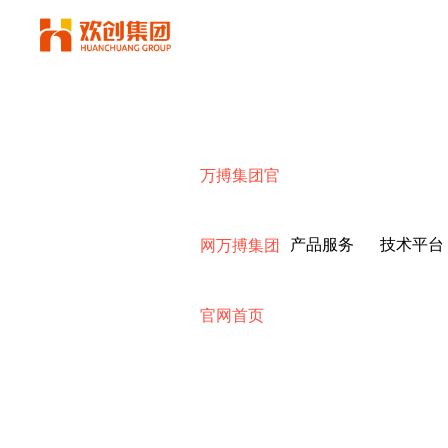
万搏集团官网万搏集团官网首页
万搏集团官
产品服务
技术平台
网万搏集团
新闻动态
官网首页
News Dynamic
全新人力资源咨询，权威政府政策，丰富