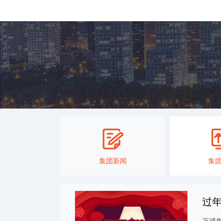
集团新闻
集
过
万搏