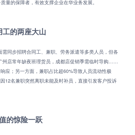
务质量的保障者，有效支撑企业在华业务发展。
用工的两座大山
面需同步招聘合同工、兼职、劳务派遣等多类人员，但各
广州店常年缺夜班理货员，成都店促销季需临时导购……
准响应；另一方面，兼职占比超60%导致人员流动性极
因12名兼职突然离职未能及时补员，直接引发客户投诉
值的惊险一跃