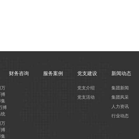
财务咨询
服务案例
党支建设
新闻动态
网万
党支介绍
集团新闻
万搏
党支活动
集团风采
搏集
人力资讯
万搏
系统
行业动态
网万
万搏
搏集