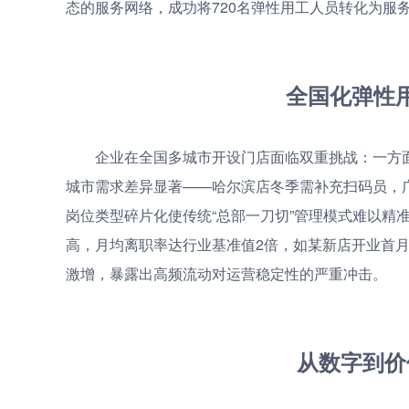
态的服务网络，成功将720名弹性用工人员转化为服
全国化弹性
企业在全国多城市开设门店面临双重挑战：一方
城市需求差异显著——哈尔滨店冬季需补充扫码员，
岗位类型碎片化使传统“总部一刀切”管理模式难以精
高，月均离职率达行业基准值2倍，如某新店开业首月
激增，暴露出高频流动对运营稳定性的严重冲击。
从数字到价