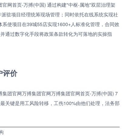
网首页-万搏(中国) 通过构建"中枢-属地"双层治理架
，并派驻项目经理统筹现场管理；同时依托在线系统实现社
使项目在39城55店实现1600+人标准化管理，合同效
%，并通过数字化手段将政策条款转化为可落地的实操指
户评价
搏集团官网万搏集团官网万搏集团官网首页-万搏(中国) 7
最关键是用工风险转移，工伤100%由他们处理，法务部
构