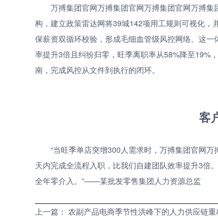
万搏集团官网万搏集团官网万搏集团官网万搏集团官
构，建立政策雷达网将39城142项用工规则可视化
保薪资双循环校验，形成毛细血管级风控网络。这一体系
率提升3倍且纠纷归零，旺季离职率从58%降至19
南，完成风控从文件到执行的闭环。
客
“当旺季单店突增300人需求时，万搏集团官网万
天内完成全流程入职，比我们自建团队效率提升3倍。
全年零介入。”——某批发零售集团人力资源总监
上一篇：
农副产品电商季节性洪峰下的人力供应链重