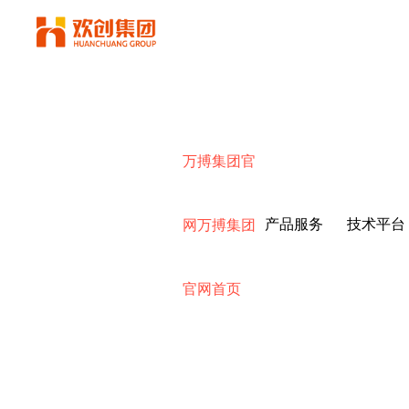
万搏集团官网万搏集团官网首页
万搏集团官
产品服务
技术平台
网万搏集团
破局零售巨头的全国化
官网首页