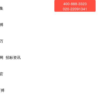
400-888-3323
集
020-22091341
搏
万
网
招标资讯
官
万搏