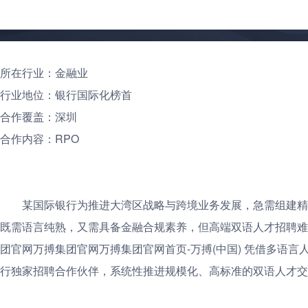
所在行业：金融业
行业地位：银行国际化榜首
合作覆盖：深圳
合作内容：RPO
某国际银行为推进大湾区战略与跨境业务发展，急需组建
既需语言纯熟，又需具备金融合规素养，但高端双语人才招聘难
团官网万搏集团官网万搏集团官网首页-万搏(中国) 凭借多语
行独家招聘合作伙伴，系统性推进规模化、高标准的双语人才交