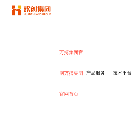
万搏集团官网万搏集团官网首页
万搏集团官
产品服务
技术平台
网万搏集团
如何破解高标准招聘与复
杂流程的交付困局
官网首页