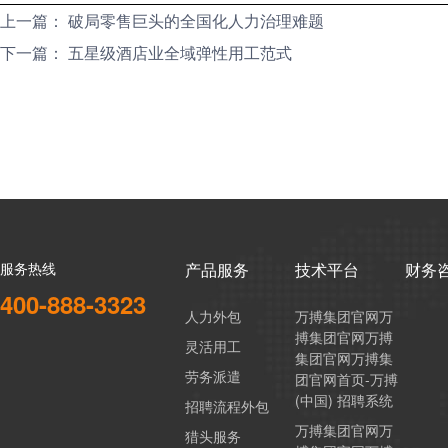
上一篇：
破局零售巨头的全国化人力治理难题
下一篇：
五星级酒店业全域弹性用工范式
服务热线
产品服务
技术平台
财务
400-888-3323
人力外包
万搏集团官网万
搏集团官网万搏
灵活用工
集团官网万搏集
劳务派遣
团官网首页-万搏
(中国) 招聘系统
招聘流程外包
万搏集团官网万
猎头服务