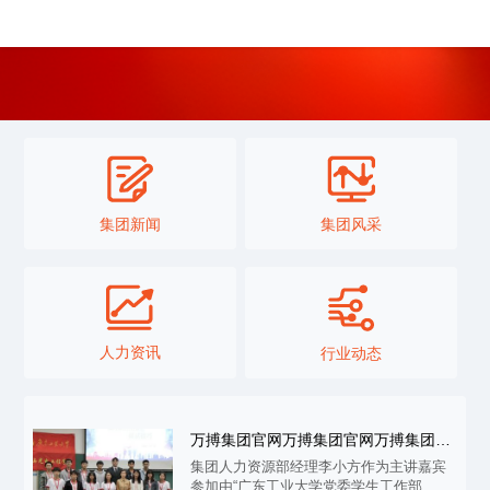
集团新闻
集团风采
人力资讯
行业动态
万搏集团官网万搏集团官网万搏集团官
网万搏集团官网首页-万搏(中国) 集团党
集团人力资源部经理李小方作为主讲嘉宾
参加由“广东工业大学党委学生工作部、党