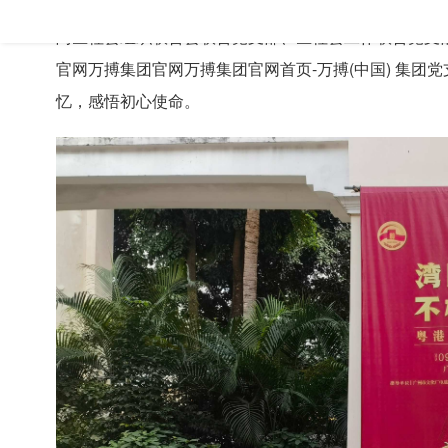
为深入学习贯彻党的二十届四中全会精神，推动党史
禺区社会组织联合会联合党支部、区社会工作联合党支部
官网万搏集团官网万搏集团官网首页-万搏(中国) 集
忆，感悟初心使命。