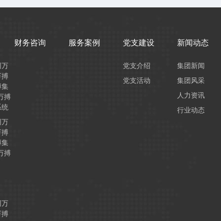
财务咨询
服务案例
党支建设
新闻动态
网万
党支介绍
集团新闻
万搏
党支活动
集团风采
搏集
人力资讯
万搏
系统
行业动态
网万
万搏
搏集
万搏
网万
万搏