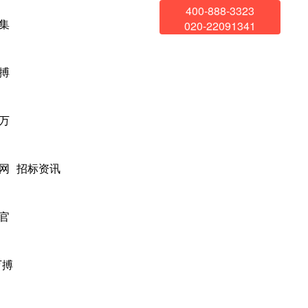
400-888-3323
集
020-22091341
搏
万
网
招标资讯
官
万搏
价值，遵循一套科学、系统的步骤至