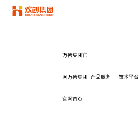
万搏集团官网万搏集团官网首页
万搏集团官
阿里在线客服
产品服务
技术平台
网万搏集团
4.5-6K
官网首页
天河 | 无要求 | 大专及以上学历
职位描述