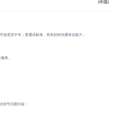
(中国)
经验可放宽至中专；普通话标准，有良好的沟通表达能力；
关服务。
/次的节日慰问金；