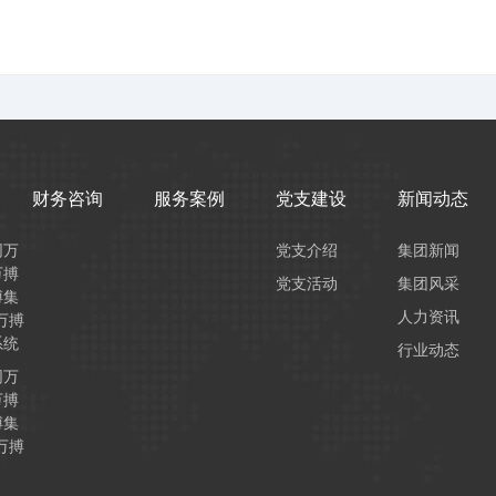
财务咨询
服务案例
党支建设
新闻动态
网万
党支介绍
集团新闻
万搏
党支活动
集团风采
搏集
人力资讯
万搏
系统
行业动态
网万
万搏
搏集
万搏