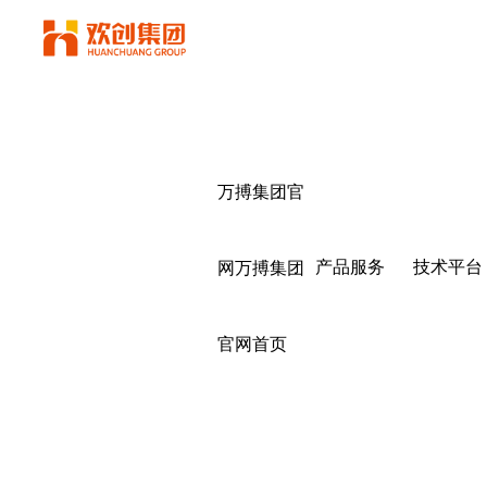
万搏集团官网万搏集团官网首页
万搏集团官
大客户总监
产品服务
技术平台
网万搏集团
申请
27-40周岁 | 大专以上学历
官网首页
职位描述