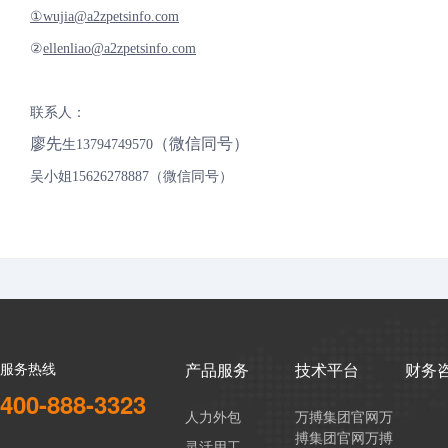
①
wujia@a2zpetsinfo.com
②
ellenliao@a2zpetsinfo.com
联系人：
廖先
（微信同号）
生
13794749570
吴小姐
15626278887
（微信同号）
服务热线
产品服务
技术平台
财务
400-888-3323
人力外包
万搏集团官网万
搏集团官网万搏
灵活用工