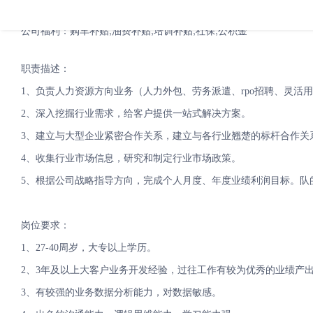
公司福利：购车补贴,油费补贴,培训补贴,社保,公积金
职责描述：
1、负责人力资源方向业务（人力外包、劳务派遣、rpo招聘、灵
2、深入挖掘行业需求，给客户提供一站式解决方案。
3、建立与大型企业紧密合作关系，建立与各行业翘楚的标杆合作关
4、收集行业市场信息，研究和制定行业市场政策。
5、根据公司战略指导方向，完成个人月度、年度业绩利润目标。队
岗位要求：
1、27-40周岁，大专以上学历。
2、3年及以上大客户业务开发经验，过往工作有较为优秀的业绩产
3、有较强的业务数据分析能力，对数据敏感。