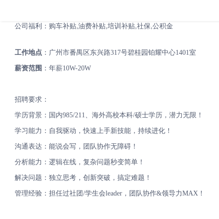
职位描述
公司福利：购车补贴,油费补贴,培训补贴,社保,公积金
工作地点
：
广州市番禺区东兴路
317号碧桂园铂耀中心1401室
薪资范围
：年薪
10
W-20W
招聘要求：
学历背景：国内
985/211、海外高校本科/硕士学历，潜力无限！
学习能力：自我驱动，快速上手新技能，持续进化！
沟通表达：能说会写，团队协作无障碍！
分析能力：逻辑在线，复杂问题秒变简单！
解决问题：独立思考，创新突破，搞定难题！
管理经验：担任过社团
/学生会leader，团队协作&领导力MAX！