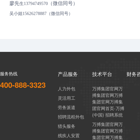
廖先
（微信同号）
生
13794749570
吴小姐
15626278887
（微信同号）
服务热线
产品服务
技术平台
财务
400-888-3323
人力外包
万搏集团官网万
搏集团官网万搏
灵活用工
集团官网万搏集
劳务派遣
团官网首页-万搏
(中国) 招聘系统
招聘流程外包
万搏集团官网万
猎头服务
搏集团官网万搏
残疾人安置
集团官网万搏集