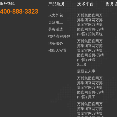
服务热线
产品服务
技术平台
财务
400-888-3323
人力外包
万搏集团官网万
搏集团官网万搏
灵活用工
集团官网万搏集
劳务派遣
团官网首页-万搏
(中国) 招聘系统
招聘流程外包
万搏集团官网万
猎头服务
搏集团官网万搏
残疾人安置
集团官网万搏集
团官网首页-万搏
(中国) eHR
SaaS
蓝薪云人事
万搏集团官网万
搏集团官网万搏
集团官网万搏集
团官网首页-万搏
(中国) 灵工
万搏集团官网万
搏集团官网万搏
集团官网万搏集