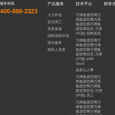
服务热线
产品服务
技术平台
财务
400-888-3323
人力外包
万搏集团官网万
搏集团官网万搏
灵活用工
集团官网万搏集
劳务派遣
团官网首页-万搏
(中国) 招聘系统
招聘流程外包
万搏集团官网万
猎头服务
搏集团官网万搏
残疾人安置
集团官网万搏集
团官网首页-万搏
(中国) eHR
SaaS
蓝薪云人事
万搏集团官网万
搏集团官网万搏
集团官网万搏集
团官网首页-万搏
(中国) 灵工
万搏集团官网万
搏集团官网万搏
集团官网万搏集