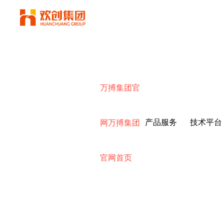
万搏集团官网万搏集团官网首页
万搏集团官
产品服务
技术平台
网万搏集团
新闻动态
News Dynamic
官网首页
全新人力资源咨询，权威政府政策，丰富智慧用工