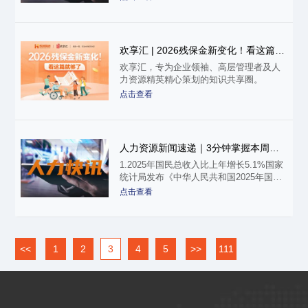
综合招聘会“百万英才汇南粤”2026年春季
大型综合招聘会将于2026年3月15日、16
日在琶洲举办，万搏集团官网万搏集团官
网万搏集团官网万搏集团官网首页-万搏(中
欢享汇 | 2026残保金新变化！看这篇就
国) 集团展位在17.1馆T34，诚邀各地英才
够了
欢享汇，专为企业领袖、高层管理者及人
共襄盛会，期待与您相聚琶洲，共启职场
力资源精英精心策划的知识共享圈。
新
点击查看
人力资源新闻速递｜3分钟掌握本周国
内人力快讯
1.2025年国民总收入比上年增长5.1%国家
统计局发布《中华人民共和国2025年国民
经济和社会发展统计公报》。初步核算，
点击查看
全年国内生产总值比上年增长5.0%，国民
总收入比上年增长5.1%。（新闻来源：国
家统计局） 2.国家统计局：
<<
1
2
3
4
5
>>
111