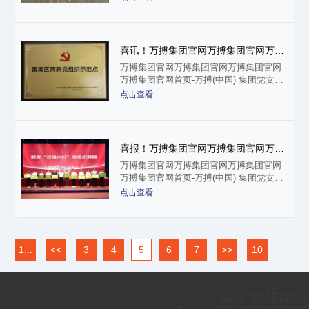
联建共建活
街商会以及两新企业党支部赴广汽埃安新
能源汽车股份有限公司开展“学思想、强党
性、重实践、建新功”联建共建主题党日活
动。
喜讯！万搏集团官网万搏集团官网万搏
集团官网万搏集团官网首页-万搏(中国)
万搏集团官网万搏集团官网万搏集团官网
万搏集团官网首页-万搏(中国) 集团党支部
集团党支部荣获“番禺区两新党组织示范
被中共广州市番禺区委非公有制经济组织
点击查看
点”
和社会组织工作委员会授予“番禺区两新党
组织示范点”荣誉称号。
喜报！万搏集团官网万搏集团官网万搏
集团官网万搏集团官网首页-万搏(中国)
万搏集团官网万搏集团官网万搏集团官网
万搏集团官网首页-万搏(中国) 集团党支部
集团党支部荣获广州市非公有制经济组
获评广州市非公有制经济组织“双强六好”党
点击查看
织“双强六好”党
组织称号。
1...
<<
3
4
5
6
7
>>
10