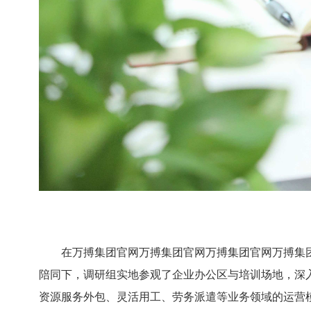
在万搏集团官网万搏集团官网万搏集团官网万搏集团
陪同下，调研组实地参观了企业办公区与培训场地，深入
资源服务外包、灵活用工、劳务派遣等业务领域的运营